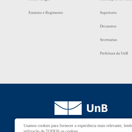
Estatuto e Regimento
Superiores
Decanatos
Secretarias
Prefeitura da UnB
Usamos cookies para fornecer a experiência mais relevante, lembr
Campus
Universitário Darcy Ribeiro
utilização de TODOS os cookies.