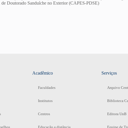
ma de Doutorado Sanduíche no Exterior (CAPES-PDSE)
Acadêmico
Serviços
Faculdades
Arquivo Cent
Institutos
Biblioteca Ce
s
Centros
Editora UnB
selhos
Educação a distância
Equipe de Tr