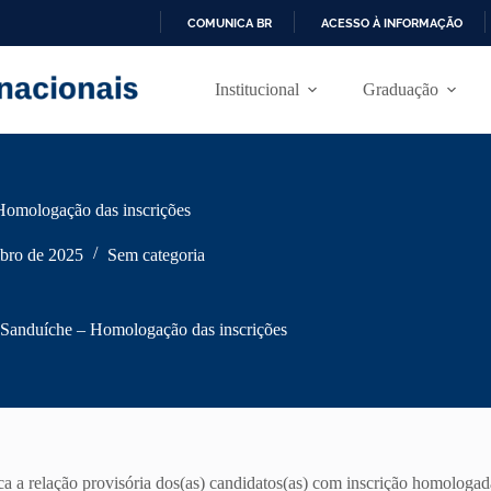
COMUNICA BR
ACESSO À INFORMAÇÃO
I
R
Institucional
Graduação
P
A
R
A
O
C
omologação das inscrições
O
N
T
bro de 2025
Sem categoria
E
Ú
D
Sanduíche – Homologação das inscrições
O
a a relação provisória dos(as) candidatos(as) com inscrição homologa