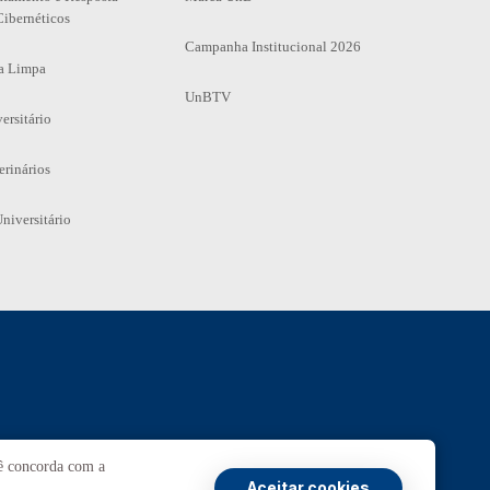
Cibernéticos
Campanha Institucional 2026
a Limpa
UnBTV
ersitário
erinários
niversitário
Ouvidoria
UnB
cê concorda com a
Aceitar cookies
Transparência e Prestação de Contas