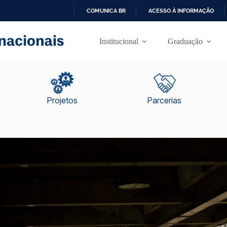
COMUNICA BR
ACESSO À INFORMAÇÃO
I
R
Institucional
Graduação
P
A
R
A
O
C
O
Projetos
Parcerias
N
T
E
Ú
D
O