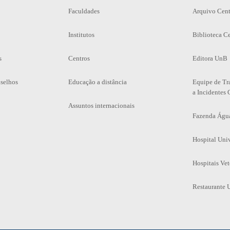
Faculdades
Arquivo Cent
Institutos
Biblioteca Ce
s
Centros
Editora UnB
selhos
Educação a distância
Equipe de Tr
a Incidentes 
Assuntos internacionais
Fazenda Águ
Hospital Univ
Hospitais Vet
Restaurante U