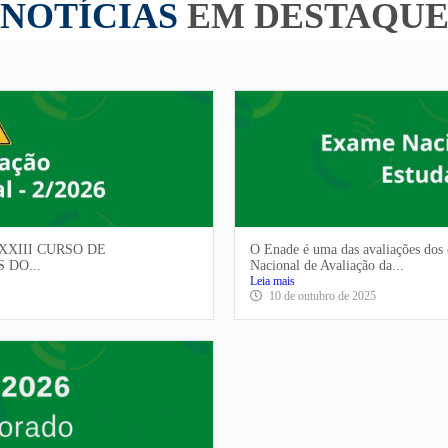
NOTÍCIAS
EM DESTAQU
 XXIII CURSO DE
O Enade é uma das avaliações dos 
 DO...
Nacional de Avaliação da...
Leia mais
10 de outubro de 2025