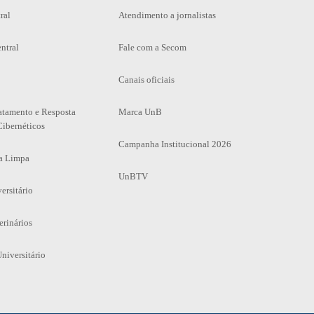
ral
Atendimento a jornalistas
ntral
Fale com a Secom
Canais oficiais
atamento e Resposta
Marca UnB
Cibernéticos
Campanha Institucional 2026
a Limpa
UnBTV
ersitário
erinários
niversitário